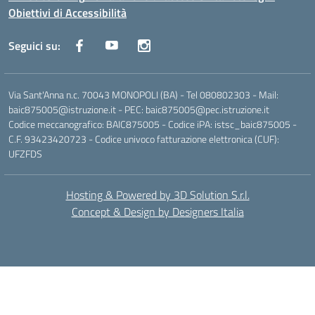
Obiettivi di Accessibilità
Seguici su:
Via Sant'Anna n.c. 70043 MONOPOLI (BA) - Tel 080802303 - Mail:
baic875005@istruzione.it - PEC: baic875005@pec.istruzione.it
Codice meccanografico: BAIC875005 - Codice iPA: istsc_baic875005 -
C.F. 93423420723 - Codice univoco fatturazione elettronica (CUF):
UFZFDS
Hosting & Powered by 3D Solution S.r.l.
Concept & Design by Designers Italia