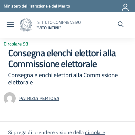
Vai ai contenuti
Vai al menu di navigazione
Vai al footer
Ministero dell'Istruzione e del Merito
ISTITUTO COMPRENSIVO
"VITO INTINI"
Circolare 93
Consegna elenchi elettori alla
Commissione elettorale
Consegna elenchi elettori alla Commissione
elettorale
PATRIZIA PERTOSA
Si prega di prendere visione della
circolare