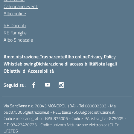
Calendario eventi
Albo online
RE Docenti
RE Famiglie
Albo Sindacale
Amministrazione Trasparente
Albo online
Privacy Policy
Whistleblowing
Dichiarazione di accessibilità
Note legali
Obiettivi di Accessibilità
Seguici su:
Via Sant'Anna n.c. 70043 MONOPOLI (BA) - Tel 080802303 - Mail:
baic875005@istruzione.it - PEC: baic875005@pec.istruzione.it
Codice meccanografico: BAIC875005 - Codice iPA: istsc_baic875005 -
C.F. 93423420723 - Codice univoco fatturazione elettronica (CUF):
UFZFDS