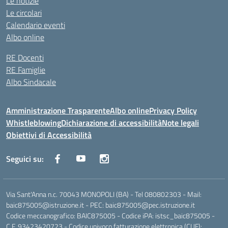
Le notizie
Le circolari
Calendario eventi
Albo online
RE Docenti
RE Famiglie
Albo Sindacale
Amministrazione Trasparente
Albo online
Privacy Policy
Whistleblowing
Dichiarazione di accessibilità
Note legali
Obiettivi di Accessibilità
Seguici su:
Via Sant'Anna n.c. 70043 MONOPOLI (BA) - Tel 080802303 - Mail:
baic875005@istruzione.it - PEC: baic875005@pec.istruzione.it
Codice meccanografico: BAIC875005 - Codice iPA: istsc_baic875005 -
C.F. 93423420723 - Codice univoco fatturazione elettronica (CUF):