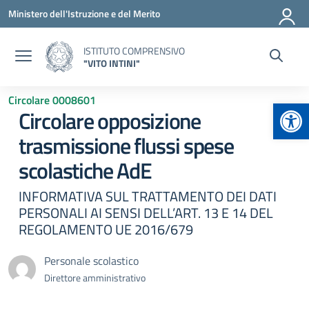
Vai ai contenuti
Vai al menu di navigazione
Vai al footer
Ministero dell'Istruzione e del Merito
ISTITUTO COMPRENSIVO
"VITO INTINI"
Circolare 0008601
Apr
Circolare opposizione
trasmissione flussi spese
scolastiche AdE
INFORMATIVA SUL TRATTAMENTO DEI DATI
PERSONALI AI SENSI DELL’ART. 13 E 14 DEL
REGOLAMENTO UE 2016/679
Personale scolastico
Direttore amministrativo