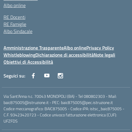
Albo online
RE Docenti
RE Famiglie
Albo Sindacale
Amministrazione Trasparente
Albo online
Privacy Policy
Whistleblowing
Dichiarazione di accessibilità
Note legali
Obiettivi di Accessibilità
Seguici su:
Via Sant'Anna n.c. 70043 MONOPOLI (BA) - Tel 080802303 - Mail:
baic875005@istruzione.it - PEC: baic875005@pec.istruzione.it
Codice meccanografico: BAIC875005 - Codice iPA: istsc_baic875005 -
C.F. 93423420723 - Codice univoco fatturazione elettronica (CUF):
UFZFDS