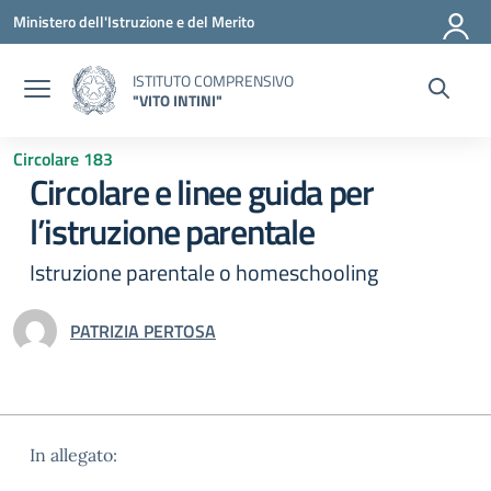
Vai ai contenuti
Vai al menu di navigazione
Vai al footer
Ministero dell'Istruzione e del Merito
ISTITUTO COMPRENSIVO
"VITO INTINI"
Circolare 183
Circolare e linee guida per
l’istruzione parentale
Istruzione parentale o homeschooling
PATRIZIA PERTOSA
In allegato: