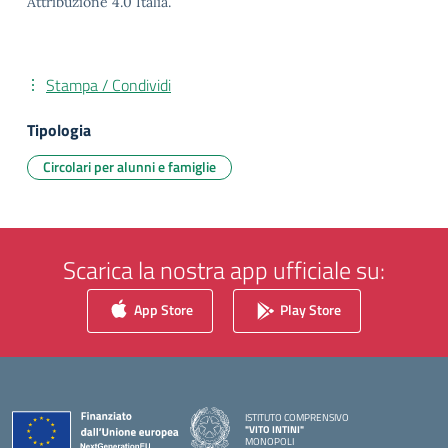
Attribuzione 4.0 Italia.
Stampa / Condividi
Tipologia
Circolari per alunni e famiglie
Scarica la nostra app ufficiale su:
App Store
Play Store
ISTITUTO COMPRENSIVO
"VITO INTINI"
MONOPOLI