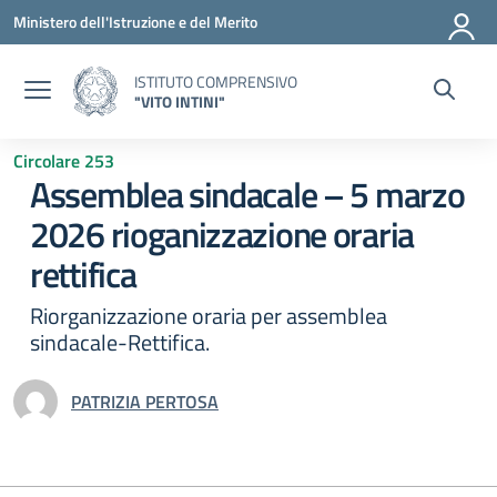
Vai ai contenuti
Vai al menu di navigazione
Vai al footer
Ministero dell'Istruzione e del Merito
ISTITUTO COMPRENSIVO
"VITO INTINI"
Circolare 253
Assemblea sindacale – 5 marzo
2026 rioganizzazione oraria
rettifica
Riorganizzazione oraria per assemblea
sindacale-Rettifica.
PATRIZIA PERTOSA