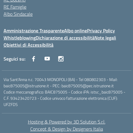
RE Famiglie
Albo Sindacale
Amministrazione Trasparente
Albo online
Privacy Policy
Whistleblowing
Dichiarazione di accessibilità
Note legali
Obiettivi di Accessibilità
Seguici su:
Via Sant'Anna n.c. 70043 MONOPOLI (BA) - Tel 080802303 - Mail:
baic875005@istruzione.it - PEC: baic875005@pec.istruzione.it
Codice meccanografico: BAIC875005 - Codice iPA: istsc_baic875005 -
C.F. 93423420723 - Codice univoco fatturazione elettronica (CUF):
UFZFDS
Hosting & Powered by 3D Solution S.r.l.
Concept & Design by Designers Italia