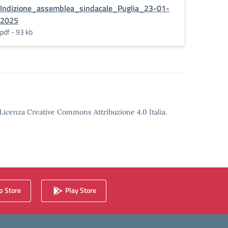
nale_DOCENTE_e_ATA_.pdf.pades
Indizione_assemblea_sindacale_Puglia_23-01-
2025
pdf - 93 kb
o Licenza Creative Commons Attribuzione 4.0 Italia.
 Store
Play Store