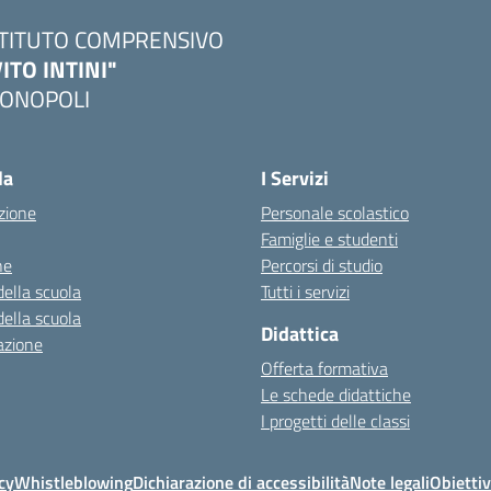
STITUTO COMPRENSIVO
VITO INTINI"
ONOPOLI
Visita la pagina iniziale della scuola
la
I Servizi
zione
Personale scolastico
Famiglie e studenti
ne
Percorsi di studio
della scuola
Tutti i servizi
della scuola
Didattica
azione
Offerta formativa
Le schede didattiche
I progetti delle classi
cy
Whistleblowing
Dichiarazione di accessibilità
Note legali
Obiettiv