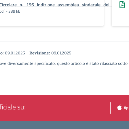
Circolare_n._196_Indizione_assemblea_sindacale_del_perso
pdf - 339 kb
o:
09.01.2025
-
Revisione:
09.01.2025
ove diversamente specificato, questo articolo è stato rilasciato sott
iciale su:
App