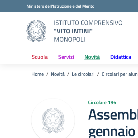
Vai ai contenuti
Vai al menu di navigazione
Vai al footer
Ministero dell'Istruzione e del Merito
ISTITUTO COMPRENSIVO
"VITO INTINI"
MONOPOLI
Scuola
Servizi
Novità
Didattica
Home
Novità
Le circolari
Circolari per alun
Circolare 196
Assembl
gennaio