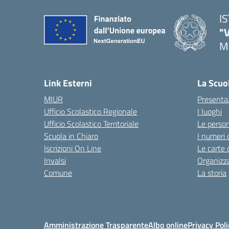
I
"
M
— 
Link Esterni
La Scuo
MIUR
Presenta
Ufficio Scolastico Regionale
I luoghi
Ufficio Scolastico Territoriale
Le perso
Scuola in Chiaro
I numeri 
Iscrizioni On Line
Le carte 
Invalsi
Organizz
Comune
La storia
Amministrazione Trasparente
Albo online
Privacy Poli