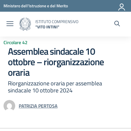
Vai ai contenuti
Vai al menu di navigazione
Vai al footer
Ministero dell'Istruzione e del Merito
ISTITUTO COMPRENSIVO
"VITO INTINI"
Circolare 42
Assemblea sindacale 10
ottobre – riorganizzazione
oraria
Riorganizzazione oraria per assemblea
sindacale 10 ottobre 2024
PATRIZIA PERTOSA