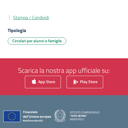
Stampa / Condividi
Tipologia
Circolari per alunni e famiglie
Scarica la nostra app ufficiale su:
App Store
Play Store
ISTITUTO COMPRENSIVO
"VITO INTINI"
MONOPOLI
— Visita la pagina iniziale della scuola