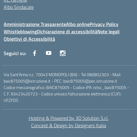
Albo Sindacale
Amministrazione Trasparente
Albo online
Privacy Policy
Whistleblowing
Dichiarazione di accessibilità
Note legali
Obiettivi di Accessibilità
Seguici su:
Via Sant'Anna n.c. 70043 MONOPOLI (BA) - Tel 080802303 - Mail:
baic875005@istruzione.it - PEC: baic875005@pec.istruzione.it
Codice meccanografico: BAIC875005 - Codice iPA: istsc_baic875005 -
C.F. 93423420723 - Codice univoco fatturazione elettronica (CUF):
UFZFDS
Hosting & Powered by 3D Solution S.r.l.
Concept & Design by Designers Italia