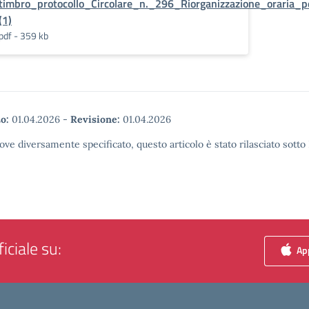
timbro_protocollo_Circolare_n._296_Riorganizzazione_oraria
(1)
pdf - 359 kb
o:
01.04.2026
-
Revisione:
01.04.2026
ove diversamente specificato, questo articolo è stato rilasciato sott
iciale su:
App