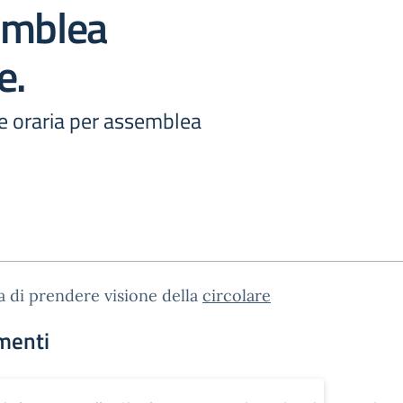
emblea
e.
e oraria per assemblea
a di prendere visione della
circolare
menti