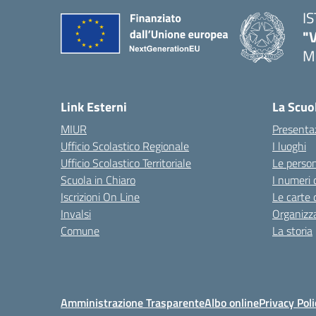
I
"
M
— 
Link Esterni
La Scuo
MIUR
Presenta
Ufficio Scolastico Regionale
I luoghi
Ufficio Scolastico Territoriale
Le perso
Scuola in Chiaro
I numeri 
Iscrizioni On Line
Le carte 
Invalsi
Organizz
Comune
La storia
Amministrazione Trasparente
Albo online
Privacy Poli