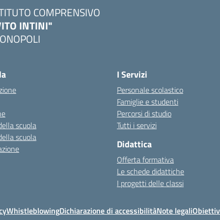
STITUTO COMPRENSIVO
VITO INTINI"
ONOPOLI
Visita la pagina iniziale della scuola
la
I Servizi
zione
Personale scolastico
Famiglie e studenti
ne
Percorsi di studio
della scuola
Tutti i servizi
della scuola
Didattica
azione
Offerta formativa
Le schede didattiche
I progetti delle classi
cy
Whistleblowing
Dichiarazione di accessibilità
Note legali
Obiettiv