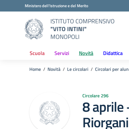
Vai ai contenuti
Vai al menu di navigazione
Vai al footer
Ministero dell'Istruzione e del Merito
ISTITUTO COMPRENSIVO
"VITO INTINI"
MONOPOLI
Scuola
Servizi
Novità
Didattica
Home
Novità
Le circolari
Circolari per alun
Circolare 296
8 aprile
Riorgani