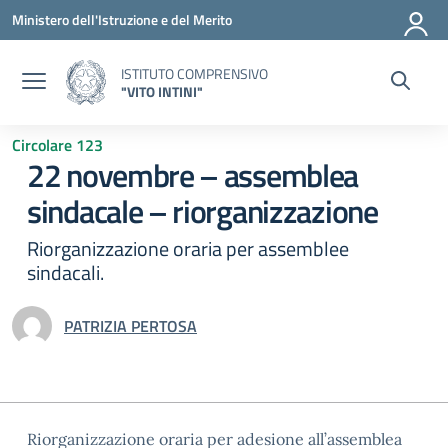
Vai ai contenuti
Vai al menu di navigazione
Vai al footer
Ministero dell'Istruzione e del Merito
ISTITUTO COMPRENSIVO
"VITO INTINI"
Circolare 123
22 novembre – assemblea
sindacale – riorganizzazione
Riorganizzazione oraria per assemblee
sindacali.
PATRIZIA PERTOSA
Riorganizzazione oraria per adesione all’assemblea