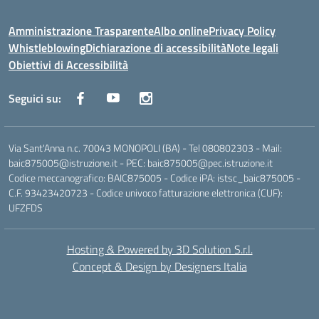
Amministrazione Trasparente
Albo online
Privacy Policy
Whistleblowing
Dichiarazione di accessibilità
Note legali
Obiettivi di Accessibilità
Seguici su:
Via Sant'Anna n.c. 70043 MONOPOLI (BA) - Tel 080802303 - Mail:
baic875005@istruzione.it - PEC: baic875005@pec.istruzione.it
Codice meccanografico: BAIC875005 - Codice iPA: istsc_baic875005 -
C.F. 93423420723 - Codice univoco fatturazione elettronica (CUF):
UFZFDS
Hosting & Powered by 3D Solution S.r.l.
Concept & Design by Designers Italia