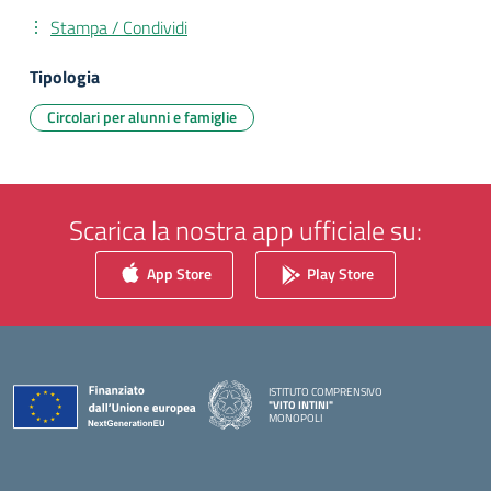
Stampa / Condividi
Tipologia
Circolari per alunni e famiglie
Scarica la nostra app ufficiale su:
App Store
Play Store
ISTITUTO COMPRENSIVO
"VITO INTINI"
MONOPOLI
— Visita la pagina iniziale della scuola