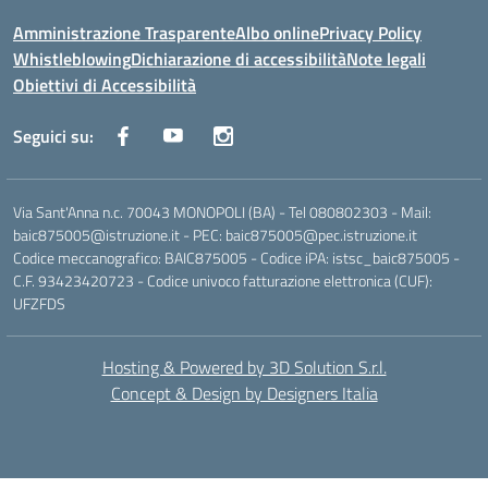
Amministrazione Trasparente
Albo online
Privacy Policy
Whistleblowing
Dichiarazione di accessibilità
Note legali
Obiettivi di Accessibilità
Seguici su:
Via Sant'Anna n.c. 70043 MONOPOLI (BA) - Tel 080802303 - Mail:
baic875005@istruzione.it - PEC: baic875005@pec.istruzione.it
Codice meccanografico: BAIC875005 - Codice iPA: istsc_baic875005 -
C.F. 93423420723 - Codice univoco fatturazione elettronica (CUF):
UFZFDS
Hosting & Powered by 3D Solution S.r.l.
Concept & Design by Designers Italia