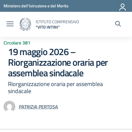
Vai ai contenuti
Vai al menu di navigazione
Vai al footer
Ministero dell'Istruzione e del Merito
ISTITUTO COMPRENSIVO
"VITO INTINI"
Circolare 381
19 maggio 2026 –
Riorganizzazione oraria per
assemblea sindacale
Riorganizzazione oraria per assemblea
sindacale
PATRIZIA PERTOSA