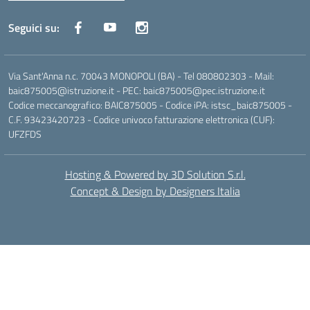
Seguici su:
Via Sant'Anna n.c. 70043 MONOPOLI (BA) - Tel 080802303 - Mail:
baic875005@istruzione.it - PEC: baic875005@pec.istruzione.it
Codice meccanografico: BAIC875005 - Codice iPA: istsc_baic875005 -
C.F. 93423420723 - Codice univoco fatturazione elettronica (CUF):
UFZFDS
Hosting & Powered by 3D Solution S.r.l.
Concept & Design by Designers Italia