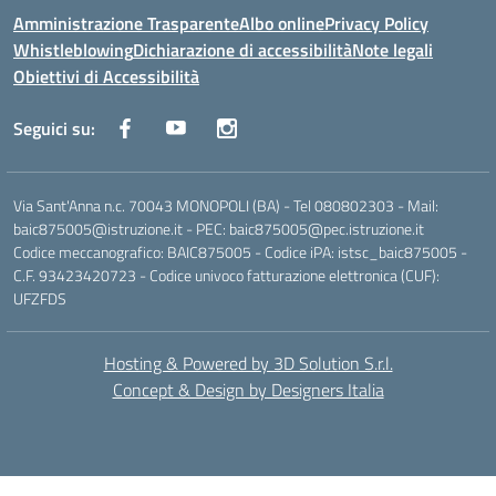
Amministrazione Trasparente
Albo online
Privacy Policy
Whistleblowing
Dichiarazione di accessibilità
Note legali
Obiettivi di Accessibilità
Seguici su:
Via Sant'Anna n.c. 70043 MONOPOLI (BA) - Tel 080802303 - Mail:
baic875005@istruzione.it - PEC: baic875005@pec.istruzione.it
Codice meccanografico: BAIC875005 - Codice iPA: istsc_baic875005 -
C.F. 93423420723 - Codice univoco fatturazione elettronica (CUF):
UFZFDS
Hosting & Powered by 3D Solution S.r.l.
Concept & Design by Designers Italia