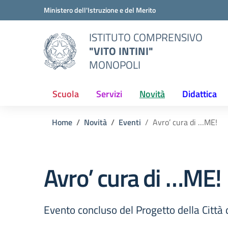
Vai ai contenuti
Vai al menu di navigazione
Vai al footer
Ministero dell'Istruzione e del Merito
ISTITUTO COMPRENSIVO
"VITO INTINI"
MONOPOLI
Scuola
Servizi
Novità
Didattica
Home
Novità
Eventi
Avro’ cura di …ME!
Avro’ cura di …ME!
Evento concluso del Progetto della Città