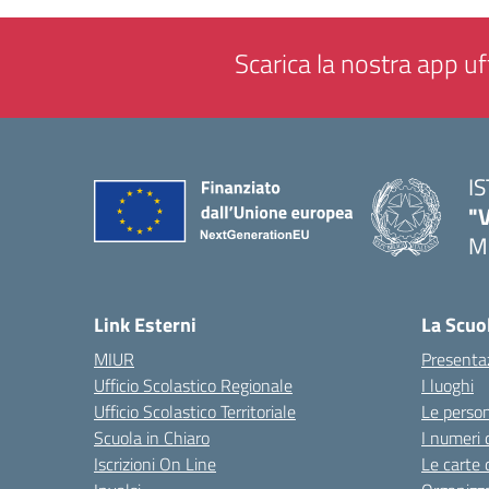
Scarica la nostra app uff
I
"
M
— 
Link Esterni
La Scuo
MIUR
Presenta
Ufficio Scolastico Regionale
I luoghi
Ufficio Scolastico Territoriale
Le perso
Scuola in Chiaro
I numeri 
Iscrizioni On Line
Le carte 