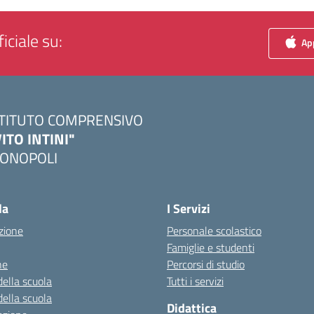
iciale su:
App
STITUTO COMPRENSIVO
VITO INTINI"
ONOPOLI
Visita la pagina iniziale della scuola
la
I Servizi
zione
Personale scolastico
Famiglie e studenti
ne
Percorsi di studio
della scuola
Tutti i servizi
della scuola
Didattica