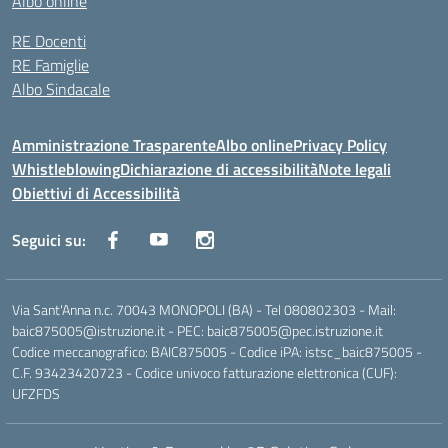
Albo online
RE Docenti
RE Famiglie
Albo Sindacale
Amministrazione Trasparente
Albo online
Privacy Policy
Whistleblowing
Dichiarazione di accessibilità
Note legali
Obiettivi di Accessibilità
Seguici su:
Via Sant'Anna n.c. 70043 MONOPOLI (BA) - Tel 080802303 - Mail:
baic875005@istruzione.it - PEC: baic875005@pec.istruzione.it
Codice meccanografico: BAIC875005 - Codice iPA: istsc_baic875005 -
C.F. 93423420723 - Codice univoco fatturazione elettronica (CUF):
UFZFDS