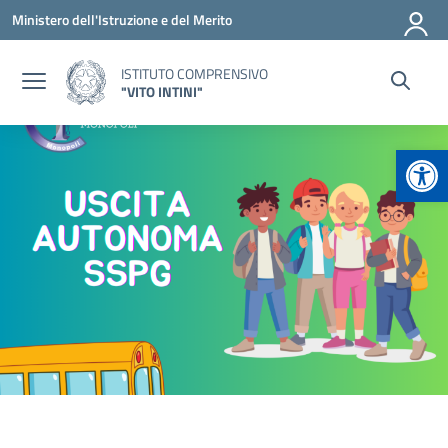
Vai ai contenuti
Vai al menu di navigazione
Vai al footer
Ministero dell'Istruzione e del Merito
ISTITUTO COMPRENSIVO
"VITO INTINI"
Apr