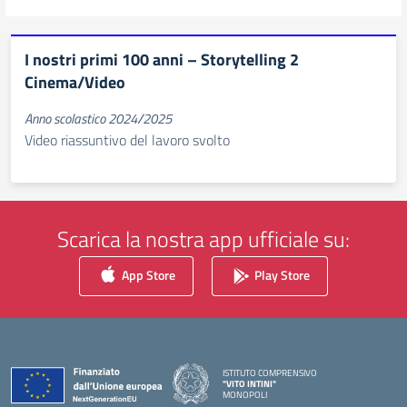
I nostri primi 100 anni – Storytelling 2
Cinema/Video
Anno scolastico 2024/2025
Video riassuntivo del lavoro svolto
Scarica la nostra app ufficiale su:
App Store
Play Store
ISTITUTO COMPRENSIVO
"VITO INTINI"
MONOPOLI
— Visita la pagina iniziale della scuola