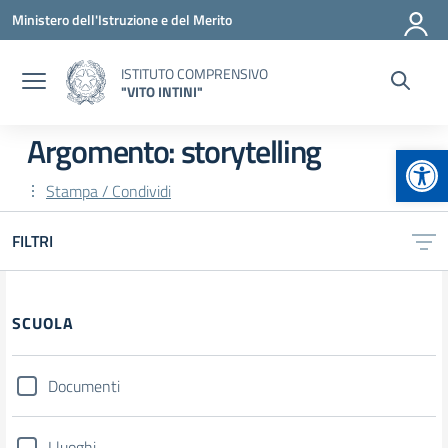
Vai ai contenuti
Vai al menu di navigazione
Vai al footer
Ministero dell'Istruzione e del Merito
ISTITUTO COMPRENSIVO
"VITO INTINI"
Argomento: storytelling
Apr
Stampa / Condividi
FILTRI
Filtri
SCUOLA
Documenti
I luoghi