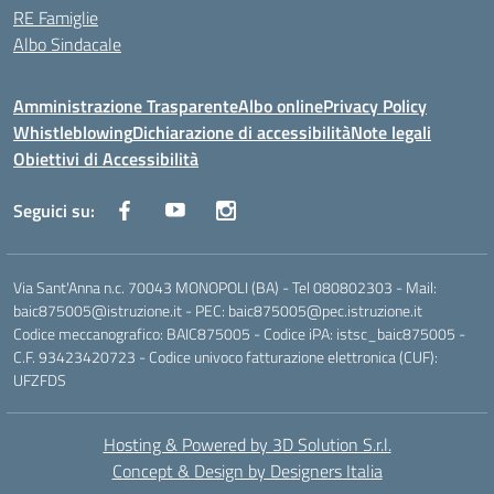
RE Famiglie
Albo Sindacale
Amministrazione Trasparente
Albo online
Privacy Policy
Whistleblowing
Dichiarazione di accessibilità
Note legali
Obiettivi di Accessibilità
Seguici su:
Via Sant'Anna n.c. 70043 MONOPOLI (BA) - Tel 080802303 - Mail:
baic875005@istruzione.it - PEC: baic875005@pec.istruzione.it
Codice meccanografico: BAIC875005 - Codice iPA: istsc_baic875005 -
C.F. 93423420723 - Codice univoco fatturazione elettronica (CUF):
UFZFDS
Hosting & Powered by 3D Solution S.r.l.
Concept & Design by Designers Italia