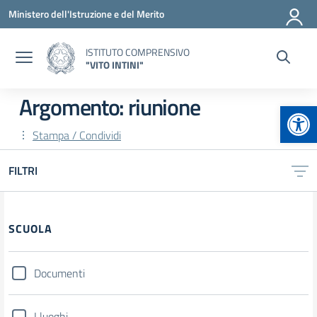
Vai ai contenuti
Vai al menu di navigazione
Vai al footer
Ministero dell'Istruzione e del Merito
ISTITUTO COMPRENSIVO
"VITO INTINI"
Argomento: riunione
Apr
Stampa / Condividi
FILTRI
Filtri
SCUOLA
Documenti
I luoghi