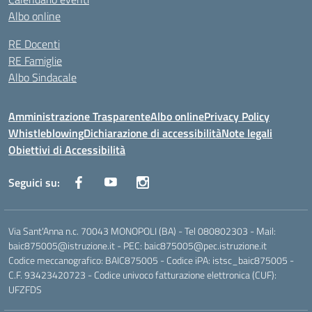
Albo online
RE Docenti
RE Famiglie
Albo Sindacale
Amministrazione Trasparente
Albo online
Privacy Policy
Whistleblowing
Dichiarazione di accessibilità
Note legali
Obiettivi di Accessibilità
Seguici su:
Via Sant'Anna n.c. 70043 MONOPOLI (BA) - Tel 080802303 - Mail:
baic875005@istruzione.it - PEC: baic875005@pec.istruzione.it
Codice meccanografico: BAIC875005 - Codice iPA: istsc_baic875005 -
C.F. 93423420723 - Codice univoco fatturazione elettronica (CUF):
UFZFDS