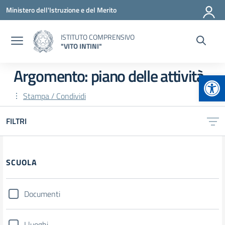
Vai ai contenuti
Vai al menu di navigazione
Vai al footer
Ministero dell'Istruzione e del Merito
ISTITUTO COMPRENSIVO
"VITO INTINI"
Argomento: piano delle attività
Apr
Stampa / Condividi
FILTRI
Filtri
SCUOLA
Documenti
I luoghi