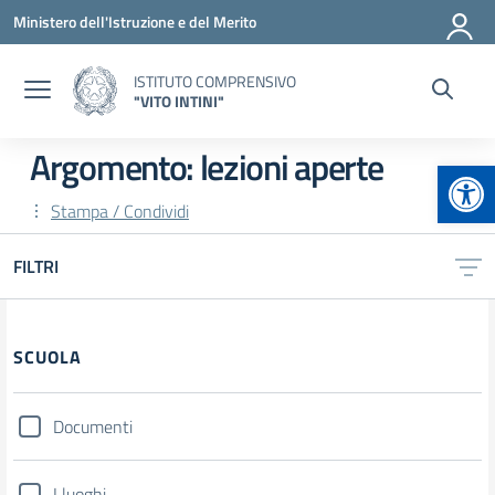
Vai ai contenuti
Vai al menu di navigazione
Vai al footer
Ministero dell'Istruzione e del Merito
ISTITUTO COMPRENSIVO
"VITO INTINI"
Argomento: lezioni aperte
Apr
Stampa / Condividi
FILTRI
Filtri
SCUOLA
Documenti
I luoghi