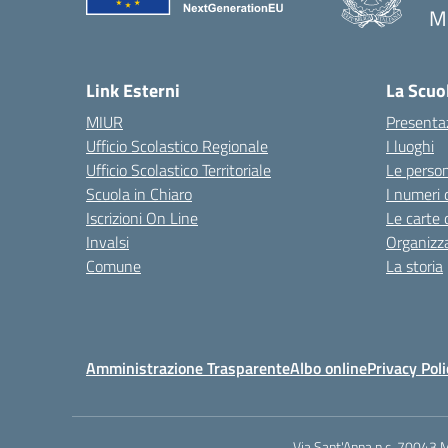
M
— 
Link Esterni
La Scuo
MIUR
Presenta
Ufficio Scolastico Regionale
I luoghi
Ufficio Scolastico Territoriale
Le perso
Scuola in Chiaro
I numeri 
Iscrizioni On Line
Le carte 
Invalsi
Organizz
Comune
La storia
Amministrazione Trasparente
Albo online
Privacy Poli
Via Sant'Anna n.c. 70043 