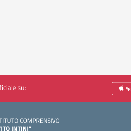
iciale su:
App
STITUTO COMPRENSIVO
VITO INTINI"