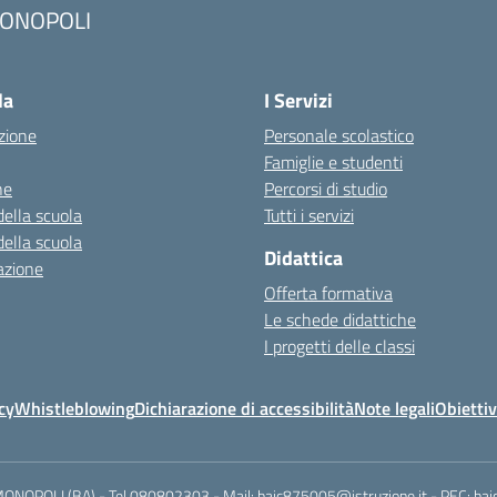
ONOPOLI
Visita la pagina iniziale della scuola
la
I Servizi
zione
Personale scolastico
Famiglie e studenti
ne
Percorsi di studio
della scuola
Tutti i servizi
della scuola
Didattica
azione
Offerta formativa
Le schede didattiche
I progetti delle classi
cy
Whistleblowing
Dichiarazione di accessibilità
Note legali
Obiettiv
MONOPOLI (BA) - Tel 080802303 - Mail: baic875005@istruzione.it - PEC: ba