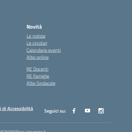
Novità
Le notizie
Le circolari
Calendario eventi
Albo online
RE Docenti
RE Famiglie
Albo Sindacale
i di Accessibilità
Seguici su:
ic875005@pec.istruzione.it