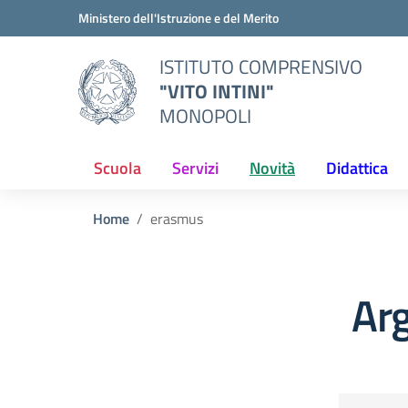
Vai ai contenuti
Vai al menu di navigazione
Vai al footer
Ministero dell'Istruzione e del Merito
ISTITUTO COMPRENSIVO
"VITO INTINI"
MONOPOLI
Scuola
Servizi
Novità
Didattica
Home
erasmus
Ar