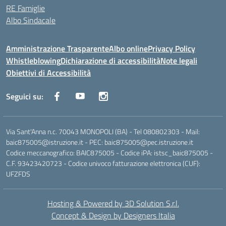
RE Famiglie
Albo Sindacale
Amministrazione Trasparente
Albo online
Privacy Policy
Whistleblowing
Dichiarazione di accessibilità
Note legali
Obiettivi di Accessibilità
Seguici su:
Via Sant'Anna n.c. 70043 MONOPOLI (BA) - Tel 080802303 - Mail:
baic875005@istruzione.it - PEC: baic875005@pec.istruzione.it
Codice meccanografico: BAIC875005 - Codice iPA: istsc_baic875005 -
C.F. 93423420723 - Codice univoco fatturazione elettronica (CUF):
UFZFDS
Hosting & Powered by 3D Solution S.r.l.
Concept & Design by Designers Italia