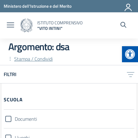
Vai ai contenuti
Vai al menu di navigazione
Vai al footer
Ministero dell'Istruzione e del Merito
ISTITUTO COMPRENSIVO
"VITO INTINI"
Argomento: dsa
Apr
Stampa / Condividi
FILTRI
Filtri
SCUOLA
Documenti
I luoghi