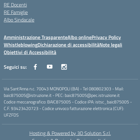
RE Docenti
RE Famiglie
Albo Sindacale
Amministrazione Trasparente
Albo online
Privacy Policy
Whistleblowing
Dichiarazione di accessibilità
Note legali
Obiettivi di Accessibilità
Seguici su:
Via Sant'Anna n.c. 70043 MONOPOLI (BA) - Tel 080802303 - Mail:
baic875005@istruzione.it - PEC: baic875005@pec.istruzione.it
Codice meccanografico: BAIC875005 - Codice iPA: istsc_baic875005 -
C.F. 93423420723 - Codice univoco fatturazione elettronica (CUF):
UFZFDS
Hosting & Powered by 3D Solution S.r.l.