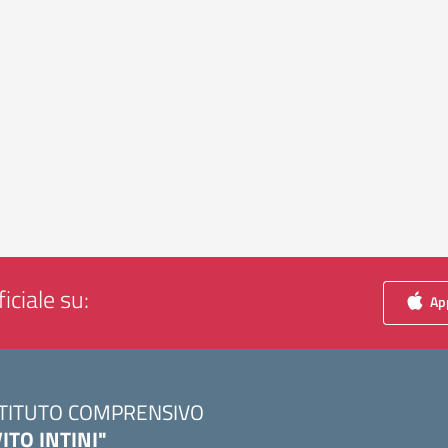
iciale su:
App
STITUTO COMPRENSIVO
VITO INTINI"