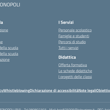
ONOPOLI
Visita la pagina iniziale della scuola
la
I Servizi
zione
Personale scolastico
Famiglie e studenti
ne
Percorsi di studio
della scuola
Tutti i servizi
della scuola
Didattica
azione
Offerta formativa
Le schede didattiche
I progetti delle classi
cy
Whistleblowing
Dichiarazione di accessibilità
Note legali
Obiettiv
MONOPOLI (BA) - Tel 080802303 - Mail: baic875005@istruzione.it - PEC: ba