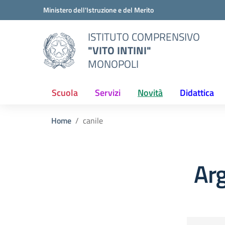
Vai ai contenuti
Vai al menu di navigazione
Vai al footer
Ministero dell'Istruzione e del Merito
ISTITUTO COMPRENSIVO
"VITO INTINI"
MONOPOLI
Scuola
Servizi
Novità
Didattica
Home
canile
Arg