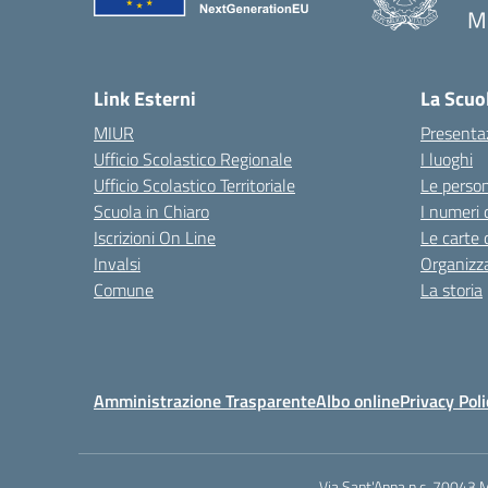
M
— 
Link Esterni
La Scuo
MIUR
Presenta
Ufficio Scolastico Regionale
I luoghi
Ufficio Scolastico Territoriale
Le perso
Scuola in Chiaro
I numeri 
Iscrizioni On Line
Le carte 
Invalsi
Organizz
Comune
La storia
Amministrazione Trasparente
Albo online
Privacy Poli
Via Sant'Anna n.c. 70043 