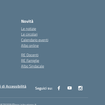
Novità
Le notizie
Le circolari
Calendario eventi
Albo online
RE Docenti
RE Famiglie
Albo Sindacale
i di Accessibilità
Seguici su:
ic875005@pec.istruzione.it