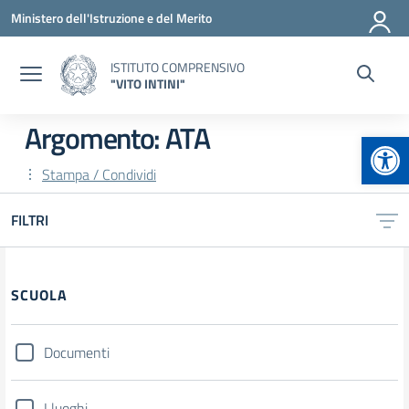
Vai ai contenuti
Vai al menu di navigazione
Vai al footer
Ministero dell'Istruzione e del Merito
ISTITUTO COMPRENSIVO
"VITO INTINI"
Argomento: ATA
Apr
Stampa / Condividi
FILTRI
Filtri
SCUOLA
Documenti
I luoghi