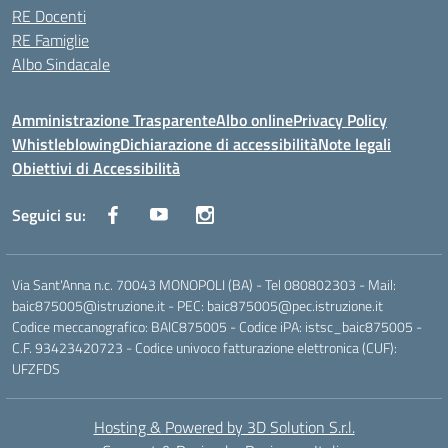
RE Docenti
RE Famiglie
Albo Sindacale
Amministrazione Trasparente
Albo online
Privacy Policy
Whistleblowing
Dichiarazione di accessibilità
Note legali
Obiettivi di Accessibilità
Seguici su:
Via Sant'Anna n.c. 70043 MONOPOLI (BA) - Tel 080802303 - Mail:
baic875005@istruzione.it - PEC: baic875005@pec.istruzione.it
Codice meccanografico: BAIC875005 - Codice iPA: istsc_baic875005 -
C.F. 93423420723 - Codice univoco fatturazione elettronica (CUF):
UFZFDS
Hosting & Powered by 3D Solution S.r.l.