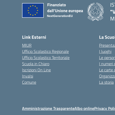
I
"
M
— 
Link Esterni
La Scuo
MIUR
Presenta
Ufficio Scolastico Regionale
I luoghi
Ufficio Scolastico Territoriale
Le perso
Scuola in Chiaro
I numeri 
Iscrizioni On Line
Le carte 
Invalsi
Organizz
Comune
La storia
Amministrazione Trasparente
Albo online
Privacy Poli