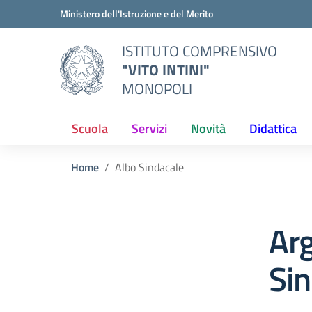
Vai ai contenuti
Vai al menu di navigazione
Vai al footer
Ministero dell'Istruzione e del Merito
ISTITUTO COMPRENSIVO
"VITO INTINI"
MONOPOLI
Scuola
Servizi
Novità
Didattica
Home
Albo Sindacale
Ar
Sin