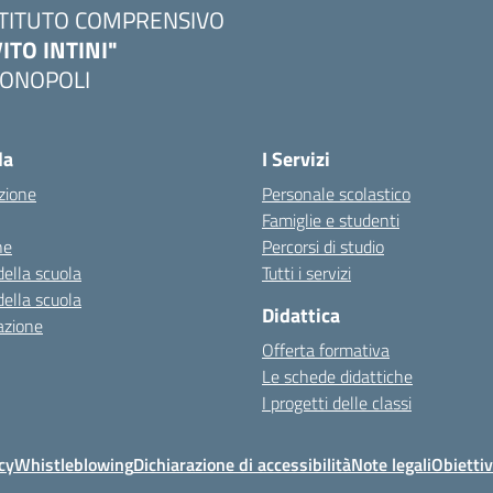
STITUTO COMPRENSIVO
VITO INTINI"
ONOPOLI
Visita la pagina iniziale della scuola
la
I Servizi
zione
Personale scolastico
Famiglie e studenti
ne
Percorsi di studio
della scuola
Tutti i servizi
della scuola
Didattica
azione
Offerta formativa
Le schede didattiche
I progetti delle classi
cy
Whistleblowing
Dichiarazione di accessibilità
Note legali
Obiettiv