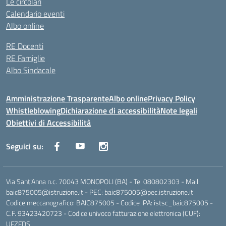
Le circolari
Calendario eventi
Albo online
RE Docenti
RE Famiglie
Albo Sindacale
Amministrazione Trasparente
Albo online
Privacy Policy
Whistleblowing
Dichiarazione di accessibilità
Note legali
Obiettivi di Accessibilità
Seguici su:
Via Sant'Anna n.c. 70043 MONOPOLI (BA) - Tel 080802303 - Mail:
baic875005@istruzione.it - PEC: baic875005@pec.istruzione.it
Codice meccanografico: BAIC875005 - Codice iPA: istsc_baic875005 -
C.F. 93423420723 - Codice univoco fatturazione elettronica (CUF):
UFZFDS