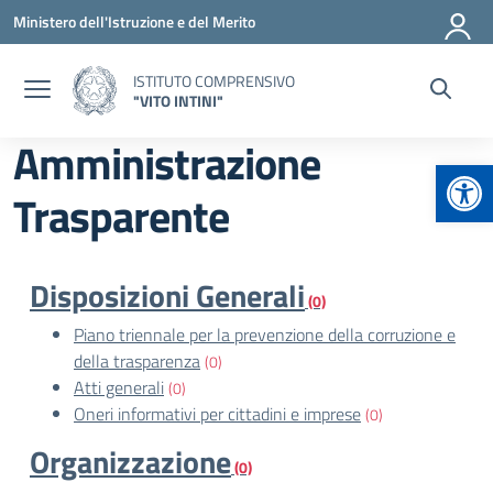
Vai ai contenuti
Vai al menu di navigazione
Vai al footer
Ministero dell'Istruzione e del Merito
ISTITUTO COMPRENSIVO
"VITO INTINI"
Amministrazione
Apr
Trasparente
Disposizioni Generali
(0)
Piano triennale per la prevenzione della corruzione e
della trasparenza
(0)
Atti generali
(0)
Oneri informativi per cittadini e imprese
(0)
Organizzazione
(0)