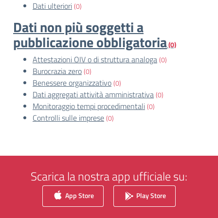
Dati ulteriori
(0)
Dati non più soggetti a
pubblicazione obbligatoria
(0)
Attestazioni OIV o di struttura analoga
(0)
Burocrazia zero
(0)
Benessere organizzativo
(0)
Dati aggregati attività amministrativa
(0)
Monitoraggio tempi procedimentali
(0)
Controlli sulle imprese
(0)
Scarica la nostra app ufficiale su:
App Store
Play Store