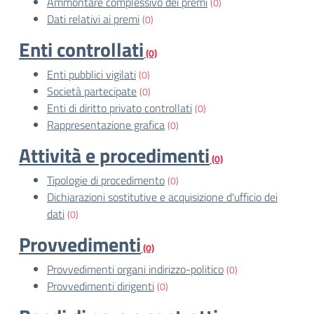
Ammontare complessivo dei premi
(0)
Dati relativi ai premi
(0)
Enti controllati
(0)
Enti pubblici vigilati
(0)
Società partecipate
(0)
Enti di diritto privato controllati
(0)
Rappresentazione grafica
(0)
Attività e procedimenti
(0)
Tipologie di procedimento
(0)
Dichiarazioni sostitutive e acquisizione d'ufficio dei
dati
(0)
Provvedimenti
(0)
Provvedimenti organi indirizzo-politico
(0)
Provvedimenti dirigenti
(0)