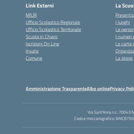
Link Esterni
La Scuo
MIUR
Presenta
Ufficio Scolastico Regionale
I luoghi
Ufficio Scolastico Territoriale
Le perso
Scuola in Chiaro
I numeri 
Iscrizioni On Line
Le carte 
Invalsi
Organizz
Comune
La storia
Amministrazione Trasparente
Albo online
Privacy Poli
Via Sant'Anna n.c. 70043 
Codice meccanografico: BAIC87500