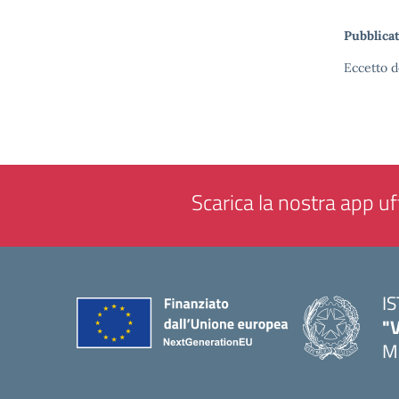
Pubblicat
Eccetto d
Scarica la nostra app uff
I
"
M
— 