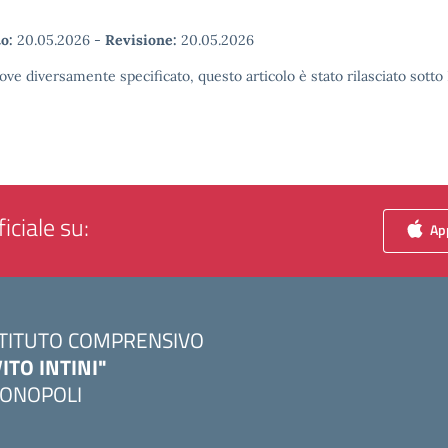
o:
20.05.2026
-
Revisione:
20.05.2026
ove diversamente specificato, questo articolo è stato rilasciato sott
iciale su:
App
STITUTO COMPRENSIVO
VITO INTINI"
ONOPOLI
Visita la pagina iniziale della scuola