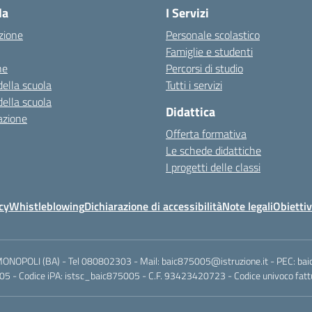
la
I Servizi
zione
Personale scolastico
Famiglie e studenti
ne
Percorsi di studio
della scuola
Tutti i servizi
della scuola
Didattica
azione
Offerta formativa
Le schede didattiche
I progetti delle classi
cy
Whistleblowing
Dichiarazione di accessibilità
Note legali
Obiettiv
MONOPOLI (BA) - Tel 080802303 - Mail: baic875005@istruzione.it - PEC: ba
5 - Codice iPA: istsc_baic875005 - C.F. 93423420723 - Codice univoco fattu