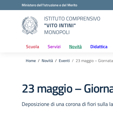
Vai ai contenuti
Vai al menu di navigazione
Vai al footer
Ministero dell'Istruzione e del Merito
ISTITUTO COMPRENSIVO
"VITO INTINI"
MONOPOLI
Scuola
Servizi
Novità
Didattica
Home
Novità
Eventi
23 maggio – Giornata 
23 maggio – Giornat
Deposizione di una corona di fiori sulla 