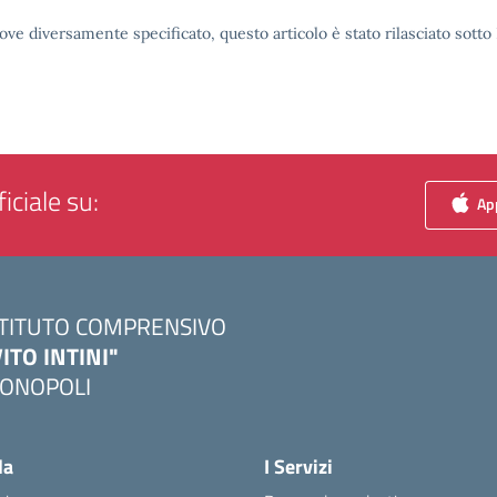
ove diversamente specificato, questo articolo è stato rilasciato sott
iciale su:
App
STITUTO COMPRENSIVO
VITO INTINI"
ONOPOLI
Visita la pagina iniziale della scuola
la
I Servizi