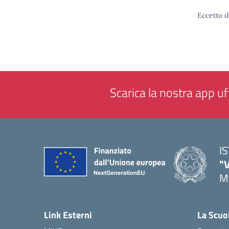
Eccetto d
Scarica la nostra app uff
I
"
M
— 
Link Esterni
La Scuo