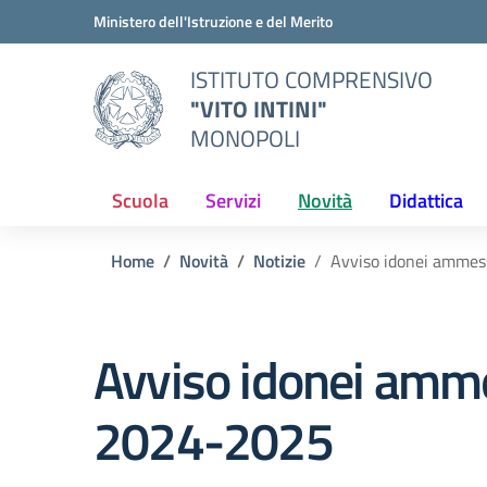
Vai ai contenuti
Vai al menu di navigazione
Vai al footer
Ministero dell'Istruzione e del Merito
ISTITUTO COMPRENSIVO
"VITO INTINI"
MONOPOLI
Scuola
Servizi
Novità
Didattica
Home
Novità
Notizie
Avviso idonei ammess
Avviso idonei ammes
2024-2025