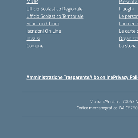
MIUR
Presenta
Ufficio Scolastico Regionale
I luoghi
Ufficio Scolastico Territoriale
Le perso
Scuola in Chiaro
I numeri 
Iscrizioni On Line
Le carte 
Invalsi
Organizz
Comune
La storia
Amministrazione Trasparente
Albo online
Privacy Poli
Via Sant'Anna n.c. 70043 
Codice meccanografico: BAIC87500