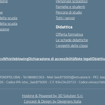
zione
Personale scolastico
Famiglie e studenti
ne
Percorsi di studio
della scuola
Tutti i servizi
della scuola
Didattica
azione
Offerta formativa
Le schede didattiche
I progetti delle classi
cy
Whistleblowing
Dichiarazione di accessibilità
Note legali
Obiettiv
MONOPOLI (BA) - Tel 080802303 - Mail: baic875005@istruzione.it - PEC: ba
5 - Codice iPA: istsc_baic875005 - C.F. 93423420723 - Codice univoco fattu
Hosting & Powered by 3D Solution S.r.l.
Concept & Design by Designers Italia