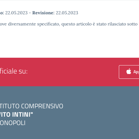
o:
22.05.2023
-
Revisione:
22.05.2023
ove diversamente specificato, questo articolo è stato rilasciato sott
iciale su:
App
STITUTO COMPRENSIVO
VITO INTINI"
ONOPOLI
Visita la pagina iniziale della scuola