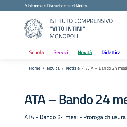
Vai ai contenuti
Vai al menu di navigazione
Vai al footer
Ministero dell'Istruzione e del Merito
ISTITUTO COMPRENSIVO
"VITO INTINI"
MONOPOLI
Scuola
Servizi
Novità
Didattica
Home
Novità
Notizie
ATA – Bando 24 mesi 
ATA – Bando 24 mes
ATA - Bando 24 mesi - Proroga chiusura 