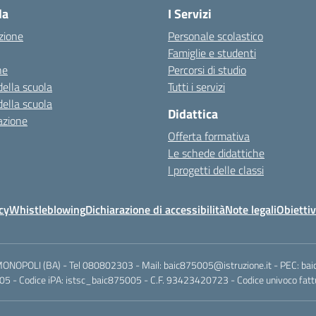
la
I Servizi
zione
Personale scolastico
Famiglie e studenti
ne
Percorsi di studio
della scuola
Tutti i servizi
della scuola
Didattica
azione
Offerta formativa
Le schede didattiche
I progetti delle classi
cy
Whistleblowing
Dichiarazione di accessibilità
Note legali
Obiettiv
MONOPOLI (BA) - Tel 080802303 - Mail: baic875005@istruzione.it - PEC: ba
5 - Codice iPA: istsc_baic875005 - C.F. 93423420723 - Codice univoco fattu