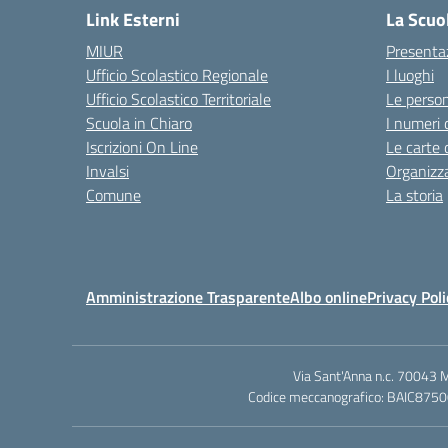
Link Esterni
La Scuo
MIUR
Presenta
Ufficio Scolastico Regionale
I luoghi
Ufficio Scolastico Territoriale
Le perso
Scuola in Chiaro
I numeri 
Iscrizioni On Line
Le carte 
Invalsi
Organizz
Comune
La storia
Amministrazione Trasparente
Albo online
Privacy Poli
Via Sant'Anna n.c. 70043 
Codice meccanografico: BAIC87500