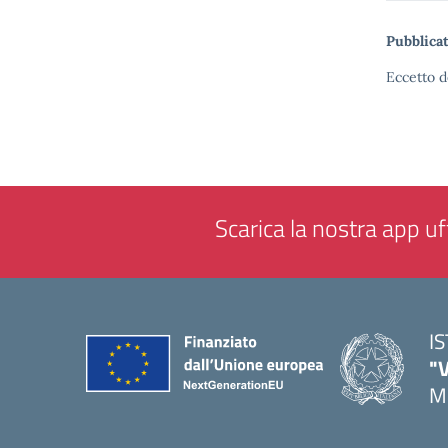
Pubblicat
Eccetto d
Scarica la nostra app uff
I
"
M
— 